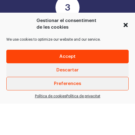
Gestionar el consentiment
de les cookies
Ejecutamos, instalamos, montamos, ponemos en
We use cookies to optimize our website and our service.
marcha y validamos el proyecto
Accept
Descartar
Preferences
Mantenemos tus instalaciones de forma preventiva y
SOLICITAR INFORMACIÓN
correctiva
Política de cookies
Política de privacitat