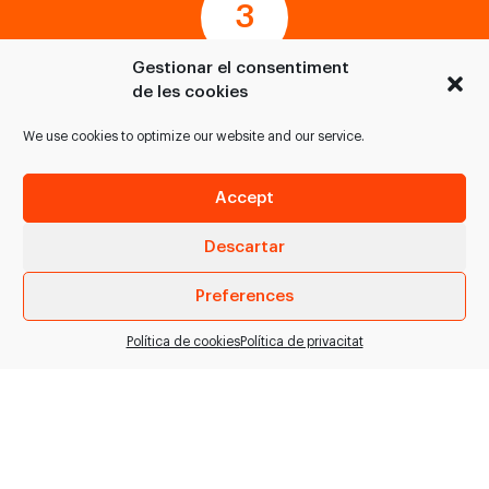
Gestionar el consentiment
de les cookies
Ejecutamos, instalamos, montamos, ponemos en
marcha y validamos el proyecto
We use cookies to optimize our website and our service.
Accept
Descartar
Preferences
Mantenemos tus instalaciones de forma preventiva y
correctiva
SOLICITAR INFORMACIÓN
Política de cookies
Política de privacitat
Solicita información de forma