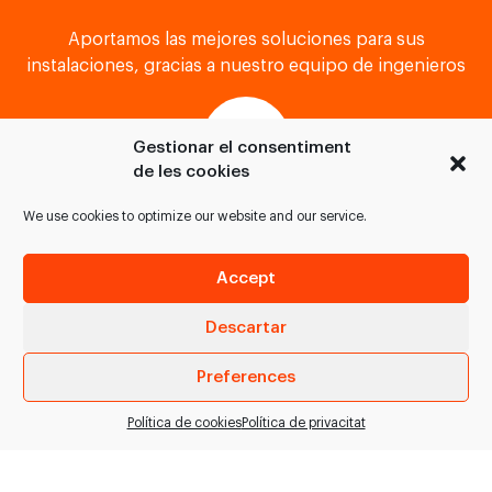
Aportamos las mejores soluciones para sus
instalaciones, gracias a nuestro equipo de ingenieros
Gestionar el consentiment
de les cookies
We use cookies to optimize our website and our service.
Ejecutamos, instalamos, montamos, ponemos en
marcha y validamos el proyecto
Accept
Descartar
Preferences
SOLICITAR INFORMACIÓN
Política de cookies
Política de privacitat
Mantenemos tus instalaciones de forma preventiva y
correctiva