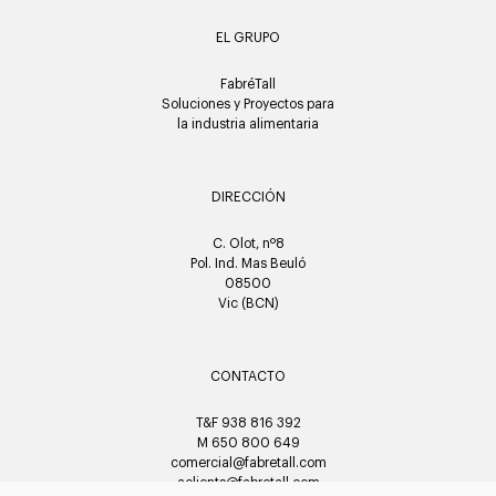
EL GRUPO
FabréTall
Soluciones y Proyectos para
la industria alimentaria
DIRECCIÓN
C. Olot, nº8
Pol. Ind. Mas Beuló
08500
Vic (BCN)
CONTACTO
T&F 938 816 392
M 650 800 649
comercial@fabretall.com
aclients@fabretall.com