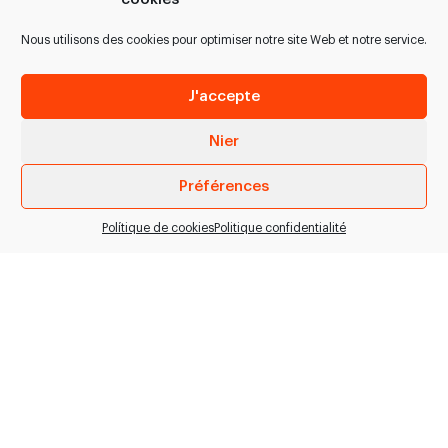
peaufiner
Couteau à égorger
3Claveles
Caribou.  Réf. 025.12.16
Nous utilisons des cookies pour optimiser notre site Web et notre service.
Couteau à égorger /
Noir 16 cm  Réf.
peaufiner > Réf. 8161
025.12.18 Noir 18…
J'accepte
jaune 18cm > Réf. 8164
noir 18cm
Nier
VOIR PRODUIT
VOIR PRODUIT
Préférences
Polítique de cookies
Politique confidentialité
Couteau à
Couteau large à