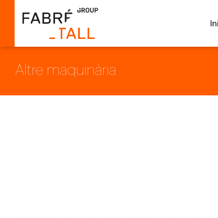
In
Altre maquinària