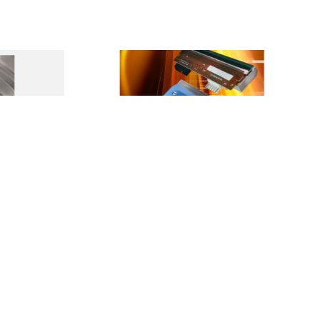
ondulada
Cabezales térmicos para
impresoras de etiquetas
ada }, és la
Cabezales térmicos para todo tipo de
tada d'alt
impresora de etiquetas: Allen, Datamax,
Intermec, Bizerba, Markem, Toshiba,…