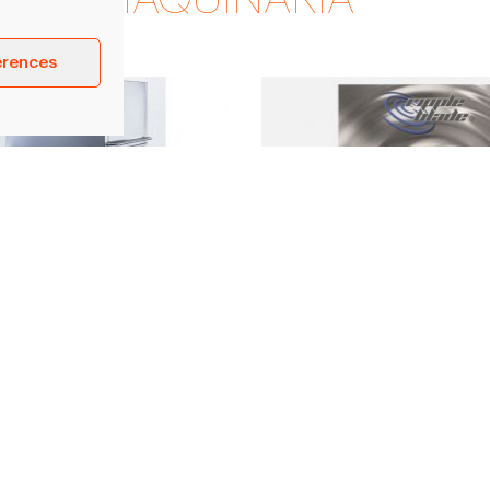
erences
edor industrial
Ganiveta de llescat 
ico TSAB
RIPPLE BLADE
 máquina: - Altura: 180 cm -
Ripple Blade { ganiveta ondul
 cm - Profundidad: 220 cm -
nova ganiveta circular paten
rendiment. Amb…