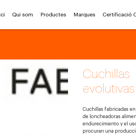
ici
Qui som
Productes
Marques
Certificació 
Cuchillas
evolutivas
Cuchillas fabricadas en
de loncheadoras alimen
endurecimiento y el uso
procuran una producción