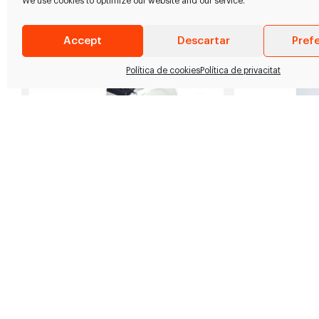
We use cookies to optimize our website and our service.
FABRÉ TALL GROUP
Accept
Descartar
Pref
Política de cookies
Política de privacitat
Llescadora de carn amb disc
Enternec
vertical MB-350
automát
Llescadora de carn amb disc vertical de
Dimensiones
350mm de diàmetre. Característiques: -
Anchura: 75
Ganiveta protegida amb…
…