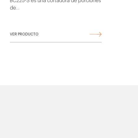
BC225-S es una cortadora de porciones
de…
VER PRODUCTO