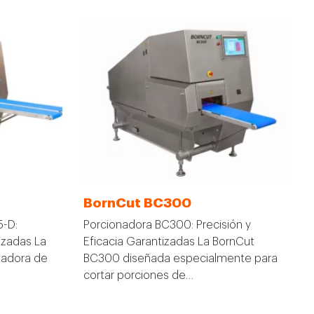
BornCut BC300
5-D:
Porcionadora BC300: Precisión y
tizadas La
Eficacia Garantizadas La BornCut
tadora de
BC300 diseñada especialmente para
cortar porciones de…