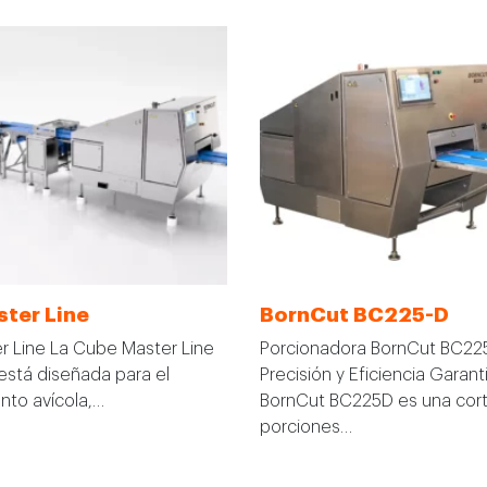
ter Line
BornCut BC225-D
 Line La Cube Master Line
Porcionadora BornCut BC22
está diseñada para el
Precisión y Eficiencia Garan
to avícola,…
BornCut BC225D es una cor
porciones…