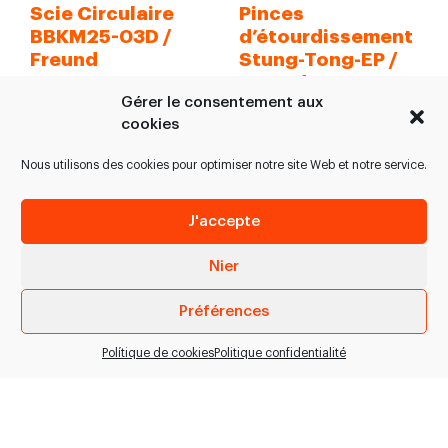
Scie Circulaire
Pinces
BBKM25-03D /
d’étourdissement
Freund
Stung-Tong-EP /
Freund
Scie circulaire pour
Gérer le consentement aux
> Ouverture grand pour
couper le sternum des
cookies
la tête. > Pinces
porcins et ovins, dans
combinés avec
des chaînes d’abattage
Nous utilisons des cookies pour optimiser notre site Web et notre service.
électrodes plus longues
moyennes…
pour un…
J'accepte
VOIR PRODUIT
VOIR PRODUIT
Nier
Préférences
Polítique de cookies
Politique confidentialité