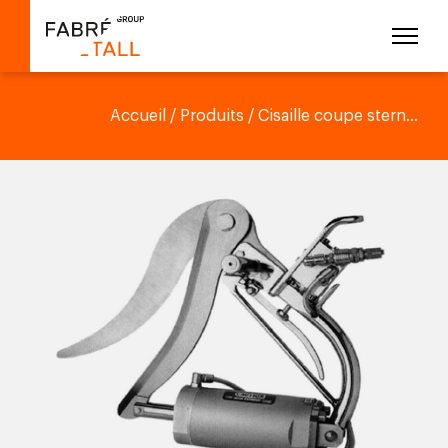
Accueil
/
Produits
/ Cisaille coupe stern...