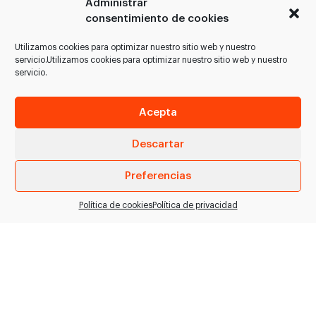
Administrar
Freund
FNS9 / Freund
consentimiento de cookies
SIerra circular eléctrica
Cizalla hidráulica para el
para partir cerdos en
corte de patas y
Utilizamos cookies para optimizar nuestro sitio web y nuestro
servicio.Utilizamos cookies para optimizar nuestro sitio web y nuestro
plantas de alto
cuellos. > Para el corte
servicio.
rendimiento. > Control
de cuellos…
de seguridad…
Acepta
VER PRODUCTO
VER PRODUCTO
Descartar
Preferencias
Política de cookies
Política de privacidad
Cuchillo circular
Sierra circular