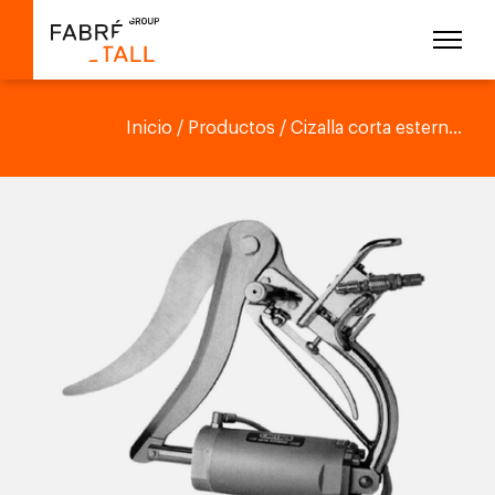
Inicio
/
Productos
/ Cizalla corta estern...