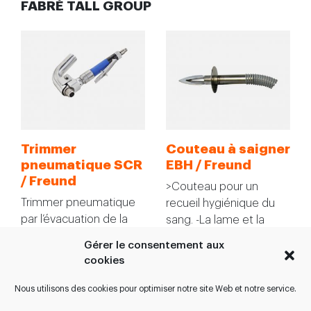
FABRÉ TALL GROUP
Trimmer
Couteau à saigner
pneumatique SCR
EBH / Freund
/ Freund
>Couteau pour un
Trimmer pneumatique
recueil hygiénique du
par l’évacuation de la
sang. -La lame et la
moelle SCR. >La forme
fermeture sont faciles
Gérer le consentement aux
la plus moderne de
à…
cookies
retirer…
Nous utilisons des cookies pour optimiser notre site Web et notre service.
VOIR PRODUIT
VOIR PRODUIT