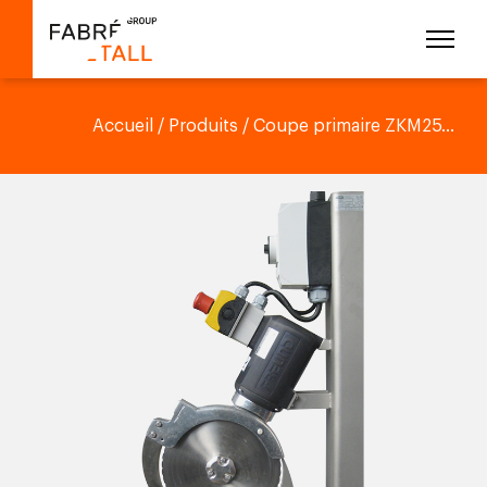
Accueil
/
Produits
/ Coupe primaire ZKM25...