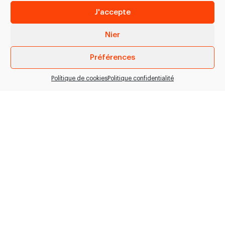
J'accepte
Nier
Préférences
Polítique de cookies
Politique confidentialité
Portionneuse
Coupe primaire
WPS-200R / 140R
ZKM25-13 /
Freund
Prensadora +
Scie coupe primaire
Porcionadora especial
pour l’enlèvement de
para lomos de cerdo
petites parties de porc,
enteros. El nuevo
d’agneau, de mouton,
sistema de prensado
de chèvre,…
hace…