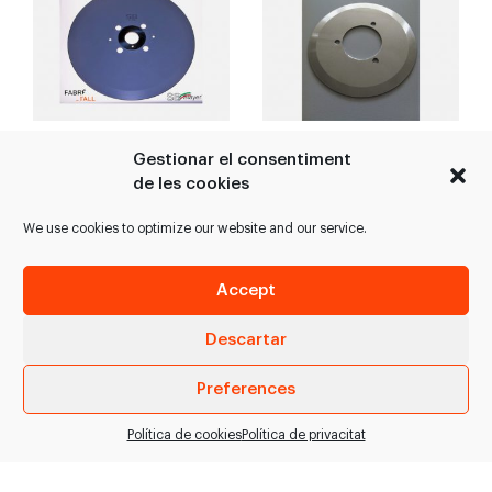
Ganiveta de
Discs a bisell
Gestionar el consentiment
llescat teflonada
de les cookies
Gran varietat de discs a
Ganiveta circular
bisell.
We use cookies to optimize our website and our service.
teflonada pel llescat de
diferents productes a
plantes industrials. >
Accept
Aptes per a…
Descartar
VEURE PRODUCTE
VEURE PRODUCTE
Preferences
Política de cookies
Política de privacitat