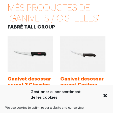
MÉS PRODUCTES DE
"GANIVETS / CISTELLES"
FABRÉ TALL GROUP
Ganivet desossar
Ganivet desossar
curvat 3 Claveles
curvat Caribou
Gestionar el consentiment
Ganivet desossar
Ganivet desossar
de les cookies
curvat > Ref. 8181 negre
curvat Caribou. > Ref.
rígid 13cm > Ref. 8183
006.10.15 Rígid Negre 15
We use cookies to optimize our website and our service.
negre semiflexible
cm > Ref. 006.10.17