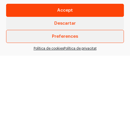
13cm…
Rígid…
Accept
VEURE PRODUCTE
VEURE PRODUCTE
Descartar
Preferences
Política de cookies
Política de privacitat
Ganivet desossar
Ganivet degollar /
SécuriCoupe
polir 3 Claveles
Ganivet desossar recte
Ganivet degollar i polir >
ample SécuriCoupe. >
Ref. 8161 groc 18cm >
Ref. S01.20.15J Groc 15
Ref. 8164 negre 18cm
cm > Ref. S01.20.17J