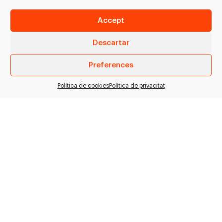
Accept
VEURE PRODUCTE
VEURE PRODUCTE
Descartar
Preferences
Política de cookies
Política de privacitat
Ganxo camal
Transport de
tubular
ganxos buits
ref:1233280
Sistema de transport
> Marc rodant d'alumini
per a ganxos buits
amb ganxo d'acer
TRANSPORTMASTER. >
inoxidable. > Amb roda
Desenvolupa tasques
galvanitzada sobre 2
de transport entre dos…