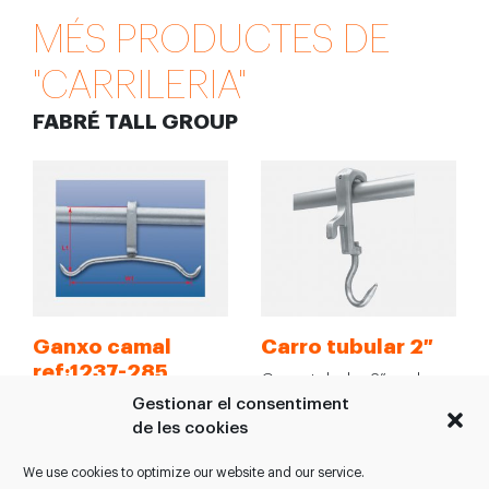
MÉS PRODUCTES DE
"CARRILERIA"
FABRÉ TALL GROUP
Ganxo camal
Carro tubular 2″
ref:1237-285
Carro tubular 2” amb
Gestionar el consentiment
>Patí d'acer llis,
ganxo de 22 mm. >
de les cookies
galvanitzat el foc, de 35
Marc rodant amb ganxo
x 12mm. >Difusor d'acer
lateral d’alumini,…
We use cookies to optimize our website and our service.
inoxidable, de 20mm.…