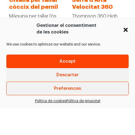
còccix del pernil
Velocitat 360
Màquina per tallar l'òs
Thompson 360 High
del còccix dels pernils
Speed Bandsaw Les
Gestionar el consentiment
frescos. > Evita focus
Serres d'Alta Velocitat
de les cookies
infecciosos d'àcars i…
360 de Thompson son
We use cookies to optimize our website and our service.
unes serres…
Accept
VEURE PRODUCTE
VEURE PRODUCTE
Descartar
Preferences
Política de cookies
Política de privacitat