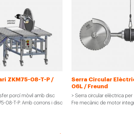
mari ZKM75-08-T-P /
Serra Circular Elèctr
06L / Freund
sfer porcí mòvil amb disc
> Serra circular elèctrica per
-08-T-P. Amb corrons i disc
Fre mecànic de motor integ