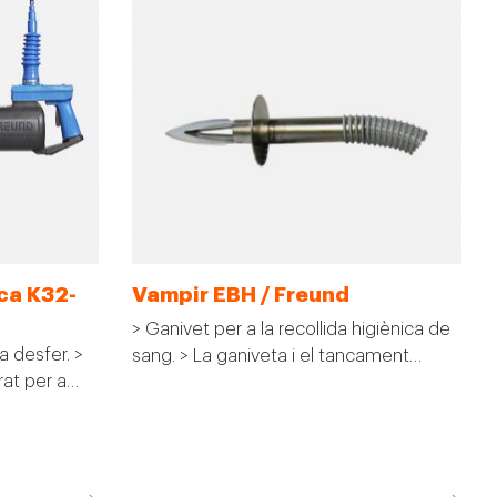
ica K32-
Vampir EBH / Freund
> Ganivet per a la recollida higiènica de
 a desfer. >
sang. > La ganiveta i el tancament…
rat per a…