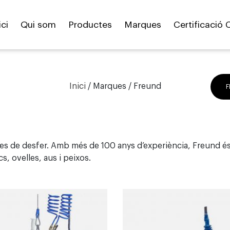
ici
Qui som
Productes
Marques
Certificació 
Inici
/
Marques
/ Freund
F
les de desfer. Amb més de 100 anys d’experiència, Freund és
rcs, ovelles, aus i peixos.