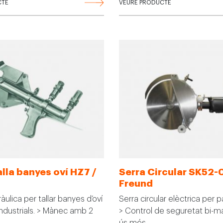
CTE
VEURE PRODUCTE
alla banyes oví HZ7 /
Serra Circular SK52-
Freund
ràulica per tallar banyes d’oví
Serra circular elèctrica per pa
industrials. > Mànec amb 2
> Control de seguretat bi-m