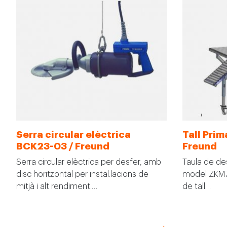
Serra circular elèctrica
Tall Pri
BCK23-03 / Freund
Freund
Serra circular elèctrica per desfer, amb
Taula de de
disc horitzontal per instal.lacions de
model ZKM75
mitjà i alt rendiment.…
de tall…