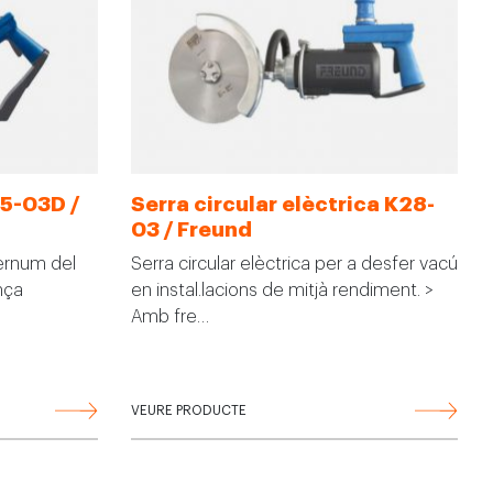
5-03D /
Serra circular elèctrica K28-
03 / Freund
stèrnum del
Serra circular elèctrica per a desfer vacú
ança
en instal.lacions de mitjà rendiment. >
Amb fre…
VEURE PRODUCTE