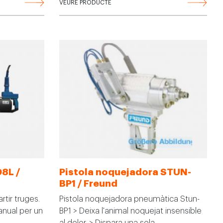
VEURE PRODUCTE
08L /
Pistola noquejadora STUN-
BP1 / Freund
rtir truges.
Pistola noquejadora pneumàtica Stun-
anual per un
BP1 > Deixa l'animal noquejat insensible