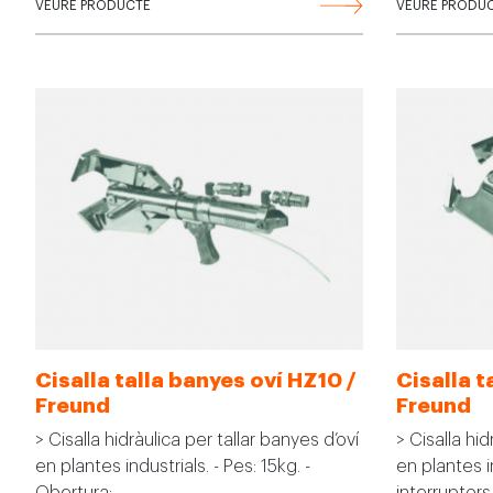
VEURE PRODUCTE
VEURE PRODU
Cisalla talla banyes oví HZ10 /
Cisalla t
Freund
Freund
> Cisalla hidràulica per tallar banyes d’oví
> Cisalla hid
en plantes industrials. - Pes: 15kg. -
en plantes 