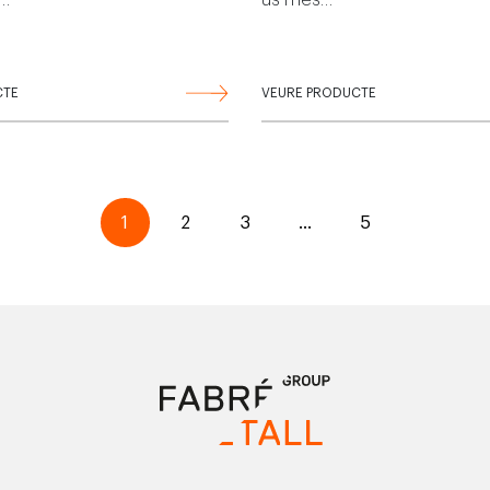
s…
ús més…
CTE
VEURE PRODUCTE
1
2
3
…
5