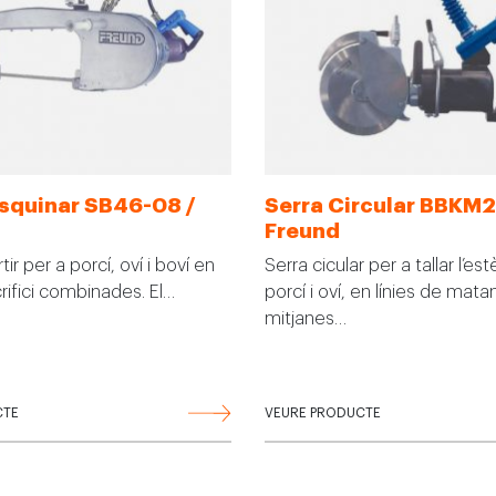
esquinar SB46-08 /
Serra Circular BBKM2
Freund
ir per a porcí, oví i boví en
Serra cicular per a tallar l’e
crifici combinades. El…
porcí i oví, en línies de mat
mitjanes…
CTE
VEURE PRODUCTE