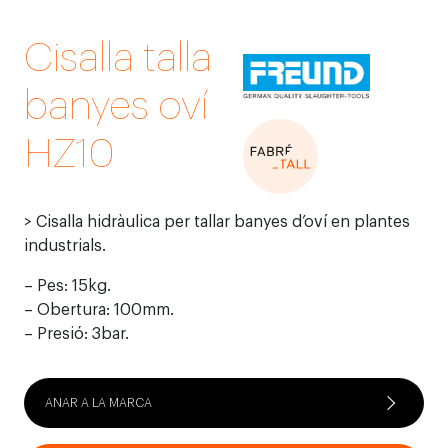
Cisalla talla
banyes oví
HZ10
> Cisalla hidràulica per tallar banyes d’oví en plantes
industrials.
– Pes: 15kg.
– Obertura: 100mm.
– Presió: 3bar.
ANAR A LA MARCA