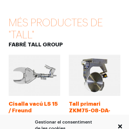
MÉS PRODUCTES DE
"TALL"
FABRÉ TALL GROUP
Cisalla vacú LS 15
Tall primari
/ Freund
ZKM75-08-DA-
JHS / Freund
Cisalla hidràulica per a
Gestionar el consentiment
Tall primari amb làser
tallar potes i banyes de
de les cookies