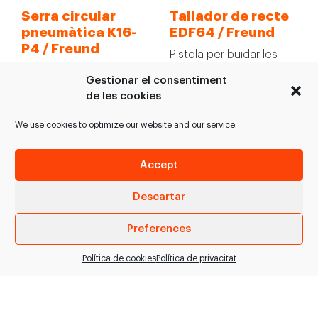
Serra circular
Tallador de recte
pneumàtica K16-
EDF64 / Freund
P4 / Freund
Pistola per buidar les
Serra circular
restes del recte de
Gestionar el consentiment
pneumàtica K16-P4 per
porcs i truges. > Tall net
de les cookies
a despecejament de
i…
porcí. > Maneig amb una
We use cookies to optimize our website and our service.
sola mà.…
Accept
VEURE PRODUCTE
VEURE PRODUCTE
Descartar
Preferences
Política de cookies
Política de privacitat