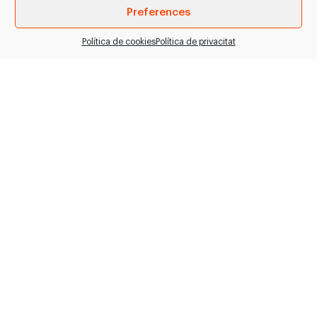
Preferences
VEURE PRODUCTE
VEURE PRODUCTE
Política de cookies
Política de privacitat
Ganiveta de
Discs
llescat cromada
Microdentats
Ganiveta circular
Gran varietat de disc
cromada pel llescat de
microdentat.
diferents productes a
plantes industrials. >
Aptes per a…