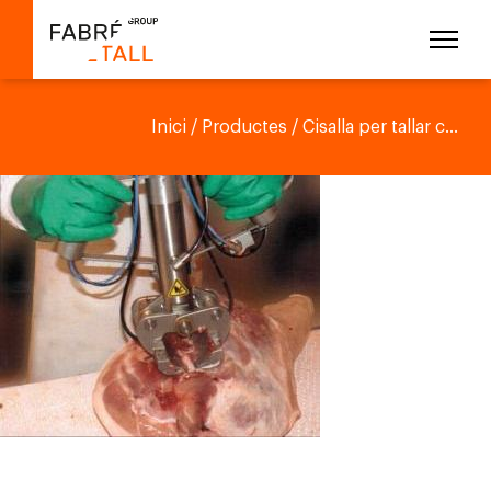
Inici
/
Productes
/ Cisalla per tallar c...