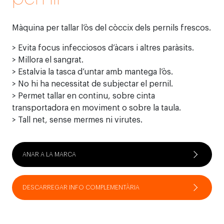
Màquina per tallar l’òs del còccix dels pernils frescos.
> Evita focus infecciosos d’àcars i altres paràsits.
> Millora el sangrat.
> Estalvia la tasca d’untar amb mantega l’òs.
> No hi ha necessitat de subjectar el pernil.
> Permet tallar en continu, sobre cinta
transportadora en moviment o sobre la taula.
> Tall net, sense mermes ni virutes.
ANAR A LA MARCA
DESCARREGAR INFO COMPLEMENTÀRIA