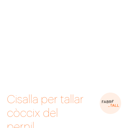
Cisalla per tallar
còccix del
pernil