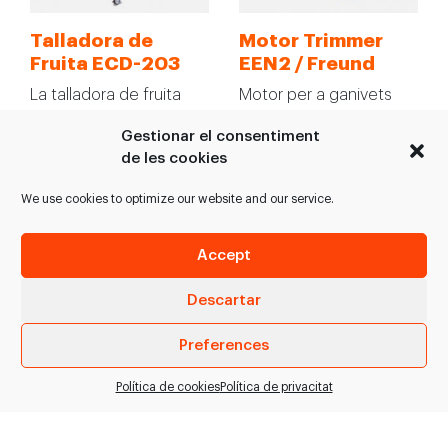
Talladora de
Motor Trimmer
Fruita ECD-203
EEN2 / Freund
La talladora de fruita
Motor per a ganivets
EMURA ECD-202 pot ser
circulars Endeavour
Gestionar el consentiment
àmpliament usada en la
Trimmer. Dades
de les cookies
indústria de tall…
tècniques: - Pes: 20 Kg -
Diàmetre…
We use cookies to optimize our website and our service.
VEURE PRODUCTE
VEURE PRODUCTE
Accept
Descartar
Preferences
Política de cookies
Política de privacitat