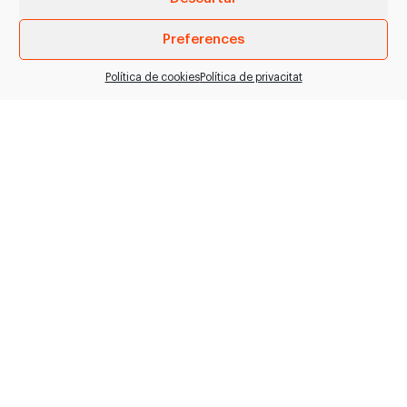
Preferences
Política de cookies
Política de privacitat
Serra de partir
Llescadora ECM-
SH60-03 / Freund
201T
Serra de partir per boví,
Slicer ECM-201T La
porcí i oví, per a petites i
llescadora ECM-201T
mitjanes plantes. >…
pot tallar verdures,
pollastre, sashimi i fruita
en rodanxes i…
VEURE PRODUCTE
VEURE PRODUCTE