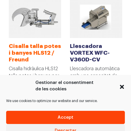
Cisalla talla potes
Llescadora
i banyes HLS12 /
VORTEX WFC-
Freund
V360D-CV
Cisalla hidràulica HLS12
Llescadora automàtica
talla potes i banyes per
amb una capacitat de
Gestionar el consentiment
a bestiar boví en línies
tall de 380 talls/minut i
de les cookies
de matança.…
sortida del producte
amb…
We use cookies to optimize our website and our service.
VEURE PRODUCTE
VEURE PRODUCTE
Accept
Descartar