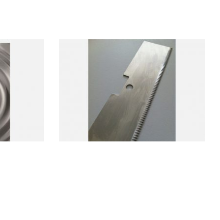
ondulada
Ganivetes dentades
Disseny i fabricació de tot tipus de
ada }, és la
ganivetes dentades, per a màquines
tada d'alt
envasadores, termoformadores i…