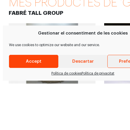
MÉS PRODUCTES DE "G
FABRÉ TALL GROUP
Gestionar el consentiment de les cookies
We use cookies to optimize our website and our service.
Accept
Descartar
Pref
Política de cookies
Política de privacitat
Discs dentats
Serres c
Gran varietat de discs dentats.
Gran varieta
1820*16*4tp
2040*16*4tp