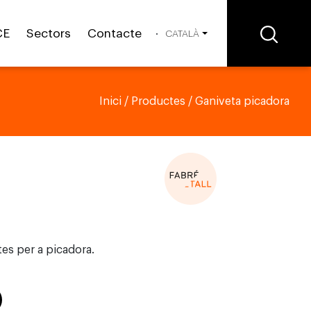
CE
Sectors
Contacte
CATALÀ
Inici
/
Productes
/ Ganiveta picadora
tes per a picadora.