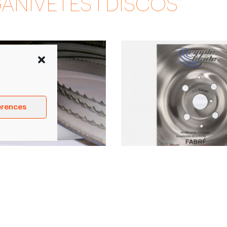
ANIVETES I DISCOS"
erences
intes
Ganiveta de llescat 
RIPPLE BLADE
t de serres cintes: >
Ripple Blade { ganiveta ondul
i > 2020*16*3tpi >
nova ganiveta circular paten
i > 2250*16*4tpi >