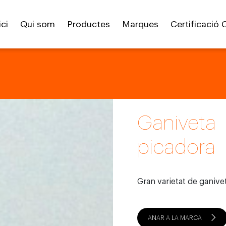
ici
Qui som
Productes
Marques
Certificació 
Ganiveta
picadora
Gran varietat de ganive
ANAR A LA MARCA