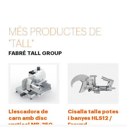
MÉS PRODUCTES DE
"TALL"
FABRÉ TALL GROUP
Llescadora de
Cisalla talla potes
carn amb disc
i banyes HLS12 /
vertical MB-350
Freund