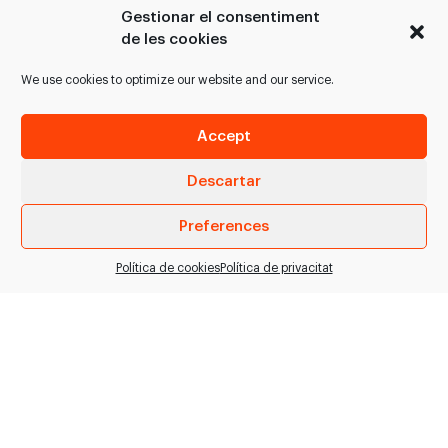
Gestionar el consentiment
Llescadora de carn amb
Cisalla hidràulica HLS12
de les cookies
disc vertical de 350mm
talla potes i banyes per
de diàmetre.
a bestiar boví en línies
We use cookies to optimize our website and our service.
Característiques: -
de matança.…
Ganiveta protegida
Accept
amb…
Descartar
VEURE PRODUCTE
VEURE PRODUCTE
Preferences
Política de cookies
Política de privacitat
Talla daus WHS-
Serra circular