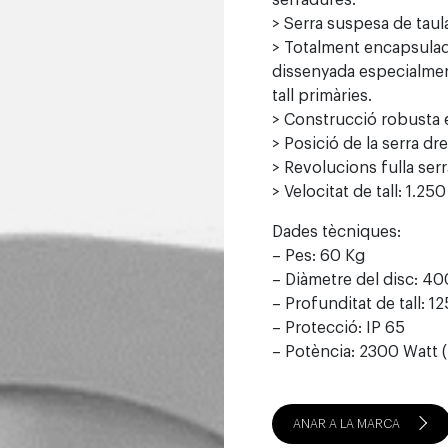
serradures.
> Serra suspesa de taula
> Totalment encapsulada
dissenyada especialment
tall primàries.
> Construcció robusta e
> Posició de la serra dr
> Revolucions fulla ser
> Velocitat de tall: 1.25
Dades tècniques:
– Pes: 60 Kg
– Diàmetre del disc: 4
– Profunditat de tall: 
– Protecció: IP 65
– Potència: 2300 Watt 
ANAR A LA MARCA