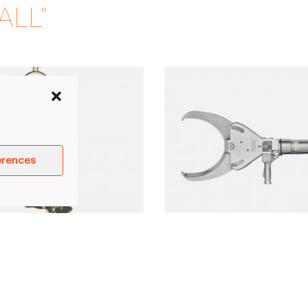
ALL"
erences
immer EEN2 / Freund
Cisalla talla caps NS
Freund
ganivets circulars
Cisalla hidràulica per tallar 
rimmer. Dades tècniques: -
verres en plantes industrials 
- Diàmetre…