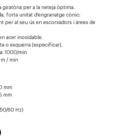
 giratòria per a la neteja òptima.
, forta unitat d’engranatge cònic:
 per al seu ús en escorxadors i àrees de
n acer inoxidable.
eta o esquerra (especificar).
ra: 1000/min
0 m / min
00 mm
125 mm
(50/60 Hz)