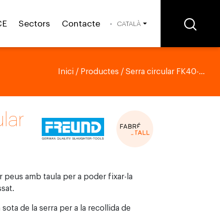
CE
Sectors
Contacte
CATALÀ
Inici
/
Productes
/ Serra circular FK40-...
ular
lar peus amb taula per a poder fixar-la
ssat.
 sota de la serra per a la recollida de