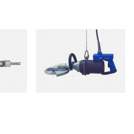
26 /
Serra circular elèctrica
BCK23-03 / Freund
caps de
Serra circular elèctrica per desfer, amb
d’alt
disc horitzontal per instal.lacions de