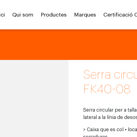
ici
Qui som
Productes
Marques
Certificació 
Serra circ
FK40-08
Serra circular per a tal
lateral a la línia de deso
> Caixa que es col • loca