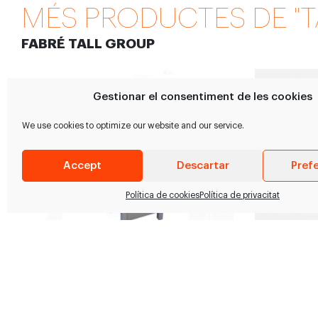
MÉS PRODUCTES DE "T
FABRÉ TALL GROUP
Gestionar el consentiment de les cookies
We use cookies to optimize our website and our service.
Accept
Descartar
Pref
Política de cookies
Política de privacitat
Serra d’Alta Velocitat 360
Motor Tr
Thompson 360 High Speed Bandsaw
Motor per a 
Les Serres d'Alta Velocitat 360 de
Endeavour T
Thompson son unes serres…
Pes: 20 Kg 