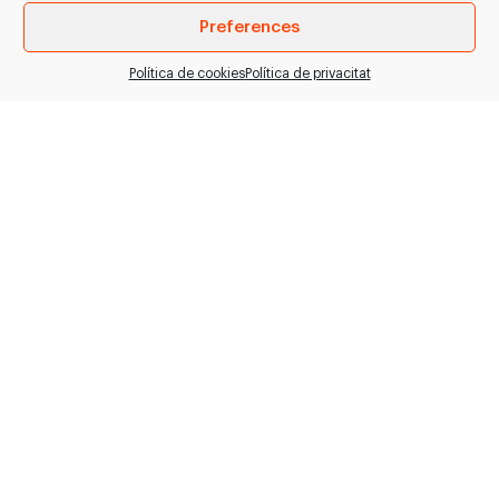
Preferences
Política de cookies
Política de privacitat
Serra Circular
Llescadora de
Elèctrica K32-06L
carn amb disc
/ Freund
vertical MB-350
> Serra circular elèctrica
Llescadora de carn amb
per a desfer. > Fre
disc vertical de 350mm
mecànic de motor
de diàmetre.
integrat per a…
Característiques: -
Ganiveta protegida
amb…
VEURE PRODUCTE
VEURE PRODUCTE