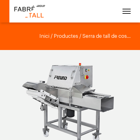
Inici
/
Productes
/ Serra de tall de cos...