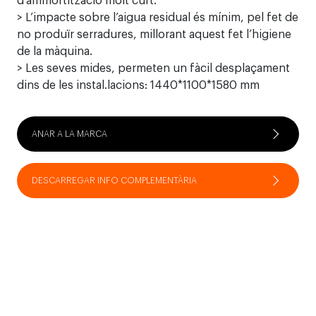
d’ammortització molt curt.
> L’impacte sobre l’aigua residual és mínim, pel fet de
no produïr serradures, millorant aquest fet l’higiene
de la màquina.
> Les seves mides, permeten un fàcil desplaçament
dins de les instal.lacions: 1440*1100*1580 mm
ANAR A LA MARCA
DESCARREGAR INFO COMPLEMENTÀRIA