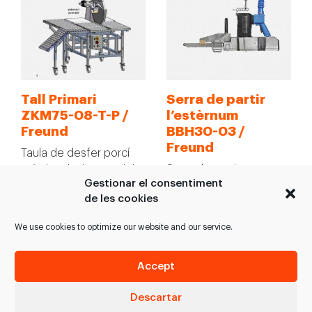
Tall Primari
Serra de partir
ZKM75-08-T-P /
l’estèrnum
Freund
BBH30-03 /
Freund
Taula de desfer porcí
Serra de partir per a
mòvil amb disc model
Gestionar el consentiment
tallar l’estèrnum de boví
ZKM75-08-T-P. Amb
de les cookies
i porcí en plantes
corrons i disc de tall…
industrials. >Fulla…
We use cookies to optimize our website and our service.
VEURE PRODUCTE
VEURE PRODUCTE
Accept
Descartar