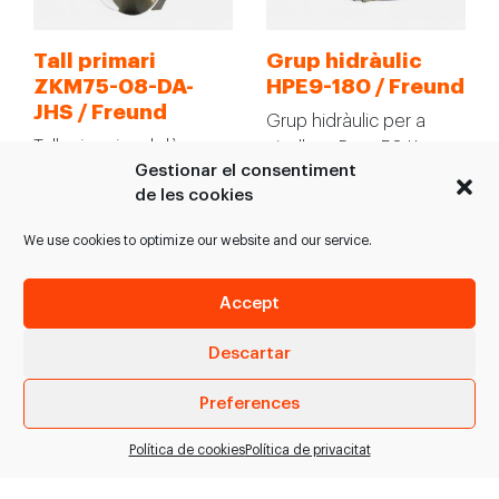
Tall primari
Grup hidràulic
ZKM75-08-DA-
HPE9-180 / Freund
JHS / Freund
Grup hidràulic per a
Tall primari amb làser
cisalles. -Pes : 50 Kg. -
Gestionar el consentiment
sense pèrdues, net i
Mides : 775x550x450
de les cookies
higiènic mitjançant cinta
mm. -Sortida màxima…
transportadora. > Estalvi
We use cookies to optimize our website and our service.
d’espai…
Accept
VEURE PRODUCTE
VEURE PRODUCTE
Descartar
Preferences
Política de cookies
Política de privacitat