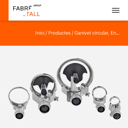
Inici
/
Productes
/ Ganivet circular, En...